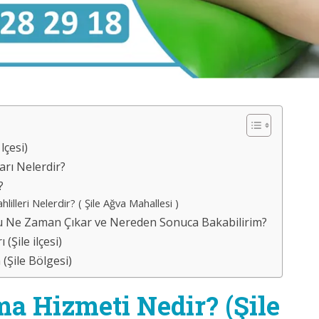
lçesi)
arı Nelerdir?
?
leri Nelerdir? ( Şile Ağva Mahallesi )
ucu Ne Zaman Çıkar ve Nereden Sonuca Bakabilirim?
(Şile ilçesi)
(Şile Bölgesi)
a Hizmeti Nedir? (Şile