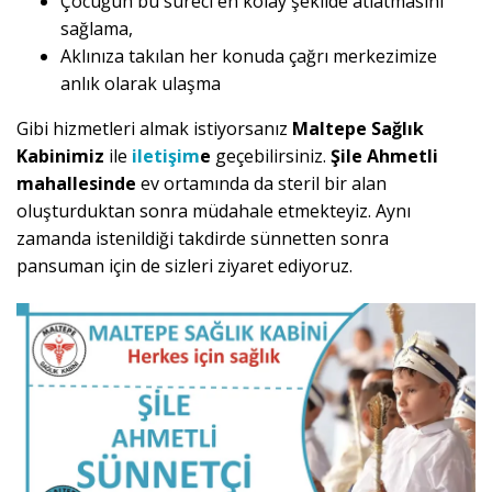
Çocuğun bu süreci en kolay şekilde atlatmasını
sağlama,
Aklınıza takılan her konuda çağrı merkezimize
anlık olarak ulaşma
Gibi hizmetleri almak istiyorsanız
Maltepe Sağlık
Kabinimiz
ile
iletişim
e
geçebilirsiniz.
Şile Ahmetli
mahallesinde
ev ortamında da steril bir alan
oluşturduktan sonra müdahale etmekteyiz. Aynı
zamanda istenildiği takdirde sünnetten sonra
pansuman için de sizleri ziyaret ediyoruz.