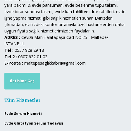
yara bakımı & evde pansuman, evde beslenme tüpü takımı,
evde idrar sondası takımı, evde kan tahlili ve idrar tahlilleri, evde
iğne yapma hizmeti gibi sağlık hizmetleri sunar. Evinizden
çıkmadan, evinizdeki konfor ortamıyla özel hastanelerden daha
uygun fiyata sağlık hizmetlerimizden faydalanın.
ADRES :
Cevizli Mah.Talatapaşa Cad NO:25 - Maltepe/
İSTANBUL
Tel :
0537 928 29 18
Tel 2 :
0507 622 01 02
E-Posta :
maltepesaglikkabini@gmail.com
İletişime Geç
Tüm Hizmetler
Evde Serum Hizmeti
Evde Glutatyon Serum Tedavisi