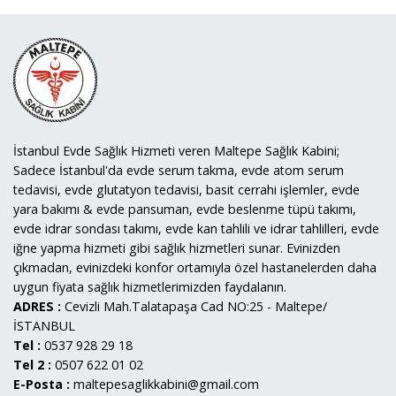
İstanbul Evde Sağlık Hizmeti veren Maltepe Sağlık Kabini;
Sadece İstanbul'da evde serum takma, evde atom serum
tedavisi, evde glutatyon tedavisi, basit cerrahi işlemler, evde
yara bakımı & evde pansuman, evde beslenme tüpü takımı,
evde idrar sondası takımı, evde kan tahlili ve idrar tahlilleri, evde
iğne yapma hizmeti gibi sağlık hizmetleri sunar. Evinizden
çıkmadan, evinizdeki konfor ortamıyla özel hastanelerden daha
uygun fiyata sağlık hizmetlerimizden faydalanın.
ADRES :
Cevizli Mah.Talatapaşa Cad NO:25 - Maltepe/
İSTANBUL
Tel :
0537 928 29 18
Tel 2 :
0507 622 01 02
E-Posta :
maltepesaglikkabini@gmail.com