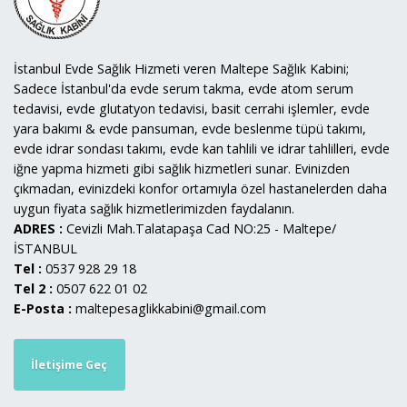
İstanbul Evde Sağlık Hizmeti veren Maltepe Sağlık Kabini;
Sadece İstanbul'da evde serum takma, evde atom serum
tedavisi, evde glutatyon tedavisi, basit cerrahi işlemler, evde
yara bakımı & evde pansuman, evde beslenme tüpü takımı,
evde idrar sondası takımı, evde kan tahlili ve idrar tahlilleri, evde
iğne yapma hizmeti gibi sağlık hizmetleri sunar. Evinizden
çıkmadan, evinizdeki konfor ortamıyla özel hastanelerden daha
uygun fiyata sağlık hizmetlerimizden faydalanın.
ADRES :
Cevizli Mah.Talatapaşa Cad NO:25 - Maltepe/
İSTANBUL
Tel :
0537 928 29 18
Tel 2 :
0507 622 01 02
E-Posta :
maltepesaglikkabini@gmail.com
İletişime Geç