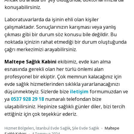
konuşabilirsiniz.
Laboratuvarlarda da işinin ehli olan kişiler
çalışmaktadır. Sonuçlarınızın karışması veya yanlış
çıkması gibi bir durum söz konusu bile değildir. Bu
noktada içinizin rahat etmediği bir durum oluştuğunda
çağrı merkezimizi arayabilirsiniz.
Maltepe Sağlık Kabini
ekibimiz, evde kan alma
esnasında gerekli olan her türlü önlemi alan
profesyonel bir ekiptir. Çok memnun kalacağınız için
evde sağlık hizmetlerinden sıklıkla yararlanacağınızı
düşünmekteyiz. Sizlerde bize
iletişim
formumuzdan ve
ya
0537 928 29 18
numaralı telefondan bize
ulaşabilirsiniz. Hepinize sağlıklı günler diler, bizi tercih
ettiğiniz için çok teşekkür ederiz.
Hizmet Bölgeleri
,
İstanbul Evde Sağlık
,
Şile Evde Sağlık
Maltepe
Sağlık Kabini
4 Temmuz 2024