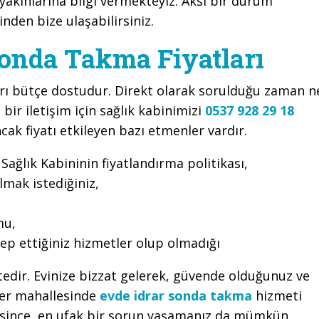
akınlarına bilgi vermekteyiz. Aksi bir durum
nden bize ulaşabilirsiniz.
Sonda Takma Fiyatları
arı bütçe dostudur. Direkt olarak sorulduğu zaman n
bir iletişim için sağlık kabinimizi
0537 928 29 18
cak fiyatı etkileyen bazı etmenler vardır.
ağlık Kabininin fiyatlandırma politikası,
lmak istediğiniz,
mu,
lep ettiğiniz hizmetler olup olmadığı
ktedir. Evinize bizzat gelerek, güvende olduğunuz ve
nler mahallesinde
evde idrar sonda takma
hizmeti
resince, en ufak bir sorun yaşamanız da mümkün