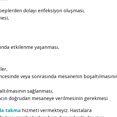
ebeplerden dolayı enfeksiyon oluşması,
esi,
rında etkilenme yaşanması,
ler,
öncesinde veya sonrasında mesanenin boşaltılmasını
tılmasının sağlanması,
ilacın doğrudan mesaneye verilmesinin gerekmesi
nda takma
hizmeti vermekteyiz. Hastalara