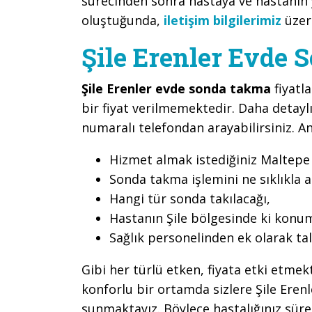
sürecinden sonra hastaya ve hastanın y
oluştuğunda,
iletişim bilgilerimiz
üzeri
Şile Erenler Evde 
Şile Erenler evde sonda takma
fiyatl
bir fiyat verilmemektedir. Daha detaylı 
numaralı telefondan arayabilirsiniz. An
Hizmet almak istediğiniz Maltepe S
Sonda takma işlemini ne sıklıkla a
Hangi tür sonda takılacağı,
Hastanın Şile bölgesinde ki konu
Sağlık personelinden ek olarak ta
Gibi her türlü etken, fiyata etki etme
konforlu bir ortamda sizlere Şile Ere
sunmaktayız. Böylece hastalığınız sü