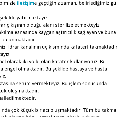
ibimizle
iletişim
e geçtiğiniz zaman, belirlediğimiz gü
 şekilde yatırmaktayız.
ar çıkışının olduğu alanı sterilize etmekteyiz.
kılma esnasında kayganlaştırıcılık sağlayan ve buna
el bulunmaktadır.
miz
, idrar kanalının uç kısmında katateri takmaktadır
ayız.
l olarak iki yollu olan katater kullanıyoruz. Bu
a engel olmaktadır. Bu şekilde hastaya ve hasta
ız.
noktasına serum vermekteyiz. Bu işlem sonucunda
cuk oluşmaktadır.
halledilmektedir.
sında çok küçük bir acı oluşmaktadır. Tüm bu takma