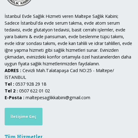
İstanbul Evde Sağlık Hizmeti veren Maltepe Sağlık Kabini;
Sadece İstanbul'da evde serum takma, evde atom serum
tedavisi, evde glutatyon tedavisi, basit cerrahi işlemler, evde
yara bakımı & evde pansuman, evde beslenme tüpü takımı,
evde idrar sondası takımı, evde kan tahlili ve idrar tahlilleri, evde
iğne yapma hizmeti gibi sağlık hizmetleri sunar. Evinizden
çıkmadan, evinizdeki konfor ortamıyla özel hastanelerden daha
uygun fiyata sağlık hizmetlerimizden faydalanın.
ADRES :
Cevizli Mah.Talatapaşa Cad NO:25 - Maltepe/
İSTANBUL
Tel :
0537 928 29 18
Tel 2 :
0507 622 01 02
E-Posta :
maltepesaglikkabini@gmail.com
İletişime Geç
Tüm Hizmetler