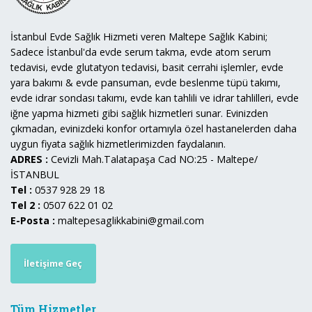
İstanbul Evde Sağlık Hizmeti veren Maltepe Sağlık Kabini;
Sadece İstanbul'da evde serum takma, evde atom serum
tedavisi, evde glutatyon tedavisi, basit cerrahi işlemler, evde
yara bakımı & evde pansuman, evde beslenme tüpü takımı,
evde idrar sondası takımı, evde kan tahlili ve idrar tahlilleri, evde
iğne yapma hizmeti gibi sağlık hizmetleri sunar. Evinizden
çıkmadan, evinizdeki konfor ortamıyla özel hastanelerden daha
uygun fiyata sağlık hizmetlerimizden faydalanın.
ADRES :
Cevizli Mah.Talatapaşa Cad NO:25 - Maltepe/
İSTANBUL
Tel :
0537 928 29 18
Tel 2 :
0507 622 01 02
E-Posta :
maltepesaglikkabini@gmail.com
İletişime Geç
Tüm Hizmetler