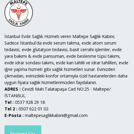
İstanbul Evde Sağlık Hizmeti veren Maltepe Sağlık Kabini;
Sadece İstanbul'da evde serum takma, evde atom serum
tedavisi, evde glutatyon tedavisi, basit cerrahi işlemler, evde
yara bakımı & evde pansuman, evde beslenme tüpü takımı,
evde idrar sondası takımı, evde kan tahlili ve idrar tahlilleri, evde
iğne yapma hizmeti gibi sağlık hizmetleri sunar. Evinizden
çıkmadan, evinizdeki konfor ortamıyla özel hastanelerden daha
uygun fiyata sağlık hizmetlerimizden faydalanın.
ADRES :
Cevizli Mah.Talatapaşa Cad NO:25 - Maltepe/
İSTANBUL
Tel :
0537 928 29 18
Tel 2 :
0507 622 01 02
E-Posta :
maltepesaglikkabini@gmail.com
İletişime Geç