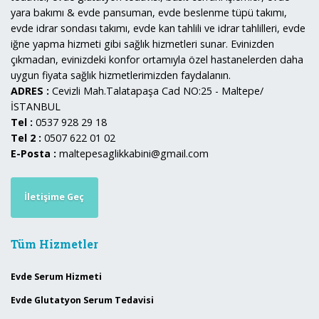
yara bakımı & evde pansuman, evde beslenme tüpü takımı,
evde idrar sondası takımı, evde kan tahlili ve idrar tahlilleri, evde
iğne yapma hizmeti gibi sağlık hizmetleri sunar. Evinizden
çıkmadan, evinizdeki konfor ortamıyla özel hastanelerden daha
uygun fiyata sağlık hizmetlerimizden faydalanın.
ADRES :
Cevizli Mah.Talatapaşa Cad NO:25 - Maltepe/
İSTANBUL
Tel :
0537 928 29 18
Tel 2 :
0507 622 01 02
E-Posta :
maltepesaglikkabini@gmail.com
İletişime Geç
Tüm Hizmetler
Evde Serum Hizmeti
Evde Glutatyon Serum Tedavisi