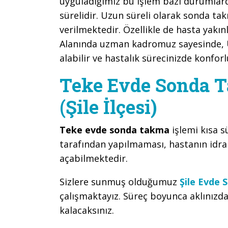
uyguladığımız bu işlem bazı durumlard
sürelidir. Uzun süreli olarak sonda ta
verilmektedir. Özellikle de hasta yak
Alanında uzman kadromuz sayesinde,
alabilir ve hastalık sürecinizde konforl
Teke Evde Sonda Ta
(Şile İlçesi)
Teke evde sonda takma
işlemi kısa s
tarafından yapılmaması, hastanın idra
açabilmektedir.
Sizlere sunmuş olduğumuz
Şile Evde S
çalışmaktayız. Süreç boyunca aklınızd
kalacaksınız.