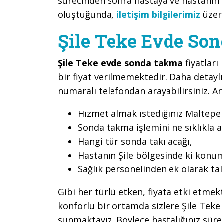
sürecinden sonra hastaya ve hastanın y
oluştuğunda,
iletişim bilgilerimiz
üzeri
Şile Teke Evde Son
Şile Teke evde sonda takma
fiyatlar
bir fiyat verilmemektedir. Daha detaylı 
numaralı telefondan arayabilirsiniz. An
Hizmet almak istediğiniz Maltepe S
Sonda takma işlemini ne sıklıkla a
Hangi tür sonda takılacağı,
Hastanın Şile bölgesinde ki konu
Sağlık personelinden ek olarak ta
Gibi her türlü etken, fiyata etki etme
konforlu bir ortamda sizlere Şile Tek
sunmaktayız. Böylece hastalığınız sü