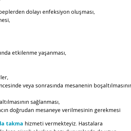
ebeplerden dolayı enfeksiyon oluşması,
esi,
rında etkilenme yaşanması,
ler,
öncesinde veya sonrasında mesanenin boşaltılmasını
tılmasının sağlanması,
ilacın doğrudan mesaneye verilmesinin gerekmesi
nda takma
hizmeti vermekteyiz. Hastalara