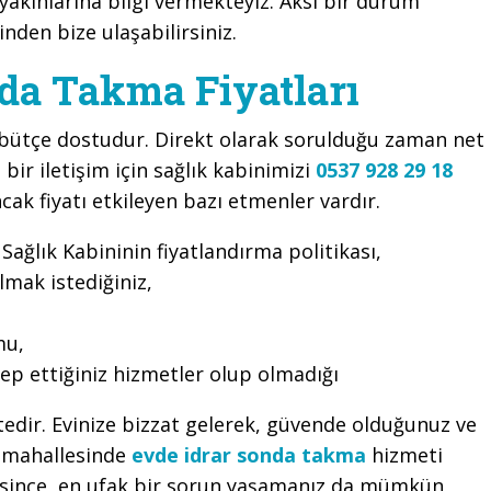
akınlarına bilgi vermekteyiz. Aksi bir durum
nden bize ulaşabilirsiniz.
da Takma Fiyatları
ı bütçe dostudur. Direkt olarak sorulduğu zaman net
bir iletişim için sağlık kabinimizi
0537 928 29 18
cak fiyatı etkileyen bazı etmenler vardır.
ağlık Kabininin fiyatlandırma politikası,
lmak istediğiniz,
mu,
lep ettiğiniz hizmetler olup olmadığı
ktedir. Evinize bizzat gelerek, güvende olduğunuz ve
e mahallesinde
evde idrar sonda takma
hizmeti
resince, en ufak bir sorun yaşamanız da mümkün