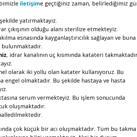
ibimizle
iletişim
e geçtiğiniz zaman, belirlediğimiz gü
 şekilde yatırmaktayız.
ar çıkışının olduğu alanı sterilize etmekteyiz.
kılma esnasında kayganlaştırıcılık sağlayan ve buna
el bulunmaktadır.
miz
, idrar kanalının uç kısmında katateri takmaktadır
ayız.
l olarak iki yollu olan katater kullanıyoruz. Bu
a engel olmaktadır. Bu şekilde hastaya ve hasta
ız.
noktasına serum vermekteyiz. Bu işlem sonucunda
cuk oluşmaktadır.
halledilmektedir.
sında çok küçük bir acı oluşmaktadır. Tüm bu takma