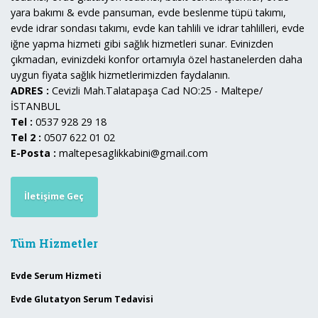
yara bakımı & evde pansuman, evde beslenme tüpü takımı,
evde idrar sondası takımı, evde kan tahlili ve idrar tahlilleri, evde
iğne yapma hizmeti gibi sağlık hizmetleri sunar. Evinizden
çıkmadan, evinizdeki konfor ortamıyla özel hastanelerden daha
uygun fiyata sağlık hizmetlerimizden faydalanın.
ADRES :
Cevizli Mah.Talatapaşa Cad NO:25 - Maltepe/
İSTANBUL
Tel :
0537 928 29 18
Tel 2 :
0507 622 01 02
E-Posta :
maltepesaglikkabini@gmail.com
İletişime Geç
Tüm Hizmetler
Evde Serum Hizmeti
Evde Glutatyon Serum Tedavisi