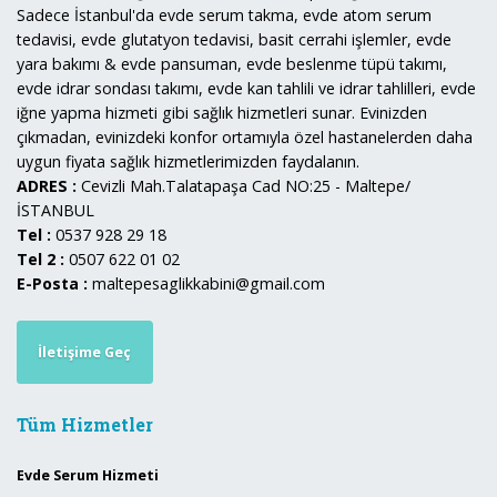
Sadece İstanbul'da evde serum takma, evde atom serum
tedavisi, evde glutatyon tedavisi, basit cerrahi işlemler, evde
yara bakımı & evde pansuman, evde beslenme tüpü takımı,
evde idrar sondası takımı, evde kan tahlili ve idrar tahlilleri, evde
iğne yapma hizmeti gibi sağlık hizmetleri sunar. Evinizden
çıkmadan, evinizdeki konfor ortamıyla özel hastanelerden daha
uygun fiyata sağlık hizmetlerimizden faydalanın.
ADRES :
Cevizli Mah.Talatapaşa Cad NO:25 - Maltepe/
İSTANBUL
Tel :
0537 928 29 18
Tel 2 :
0507 622 01 02
E-Posta :
maltepesaglikkabini@gmail.com
İletişime Geç
Tüm Hizmetler
Evde Serum Hizmeti