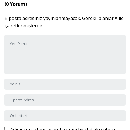
(0 Yorum)
E-posta adresiniz yayınlanmayacak.
Gerekli alanlar
*
ile
işaretlenmişlerdir
Yorumunuz
*
Adı ve Soyadı
*
E-posta Adresi
*
Web sitesi
Adımı, e-postamı ve web sitemi bir dahaki sefere