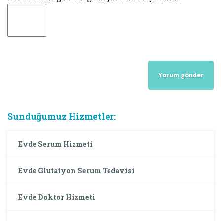
Sunduğumuz Hizmetler:
Evde Serum Hizmeti
Evde Glutatyon Serum Tedavisi
Evde Doktor Hizmeti