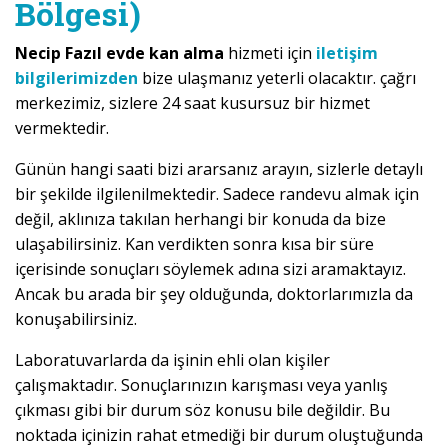
Bölgesi)
Necip Fazıl evde kan alma
hizmeti için
iletişim
bilgilerimizden
bize ulaşmanız yeterli olacaktır. çağrı
merkezimiz, sizlere 24 saat kusursuz bir hizmet
vermektedir.
Günün hangi saati bizi ararsanız arayın, sizlerle detaylı
bir şekilde ilgilenilmektedir. Sadece randevu almak için
değil, aklınıza takılan herhangi bir konuda da bize
ulaşabilirsiniz. Kan verdikten sonra kısa bir süre
içerisinde sonuçları söylemek adına sizi aramaktayız.
Ancak bu arada bir şey olduğunda, doktorlarımızla da
konuşabilirsiniz.
Laboratuvarlarda da işinin ehli olan kişiler
çalışmaktadır. Sonuçlarınızın karışması veya yanlış
çıkması gibi bir durum söz konusu bile değildir. Bu
noktada içinizin rahat etmediği bir durum oluştuğunda