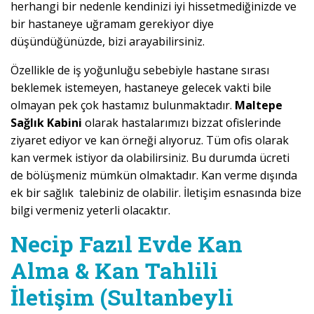
herhangi bir nedenle kendinizi iyi hissetmediğinizde ve
bir hastaneye uğramam gerekiyor diye
düşündüğünüzde, bizi arayabilirsiniz.
Özellikle de iş yoğunluğu sebebiyle hastane sırası
beklemek istemeyen, hastaneye gelecek vakti bile
olmayan pek çok hastamız bulunmaktadır.
Maltepe
Sağlık Kabini
olarak hastalarımızı bizzat ofislerinde
ziyaret ediyor ve kan örneği alıyoruz. Tüm ofis olarak
kan vermek istiyor da olabilirsiniz. Bu durumda ücreti
de bölüşmeniz mümkün olmaktadır. Kan verme dışında
ek bir sağlık talebiniz de olabilir. İletişim esnasında bize
bilgi vermeniz yeterli olacaktır.
Necip Fazıl Evde Kan
Alma & Kan Tahlili
İletişim (Sultanbeyli