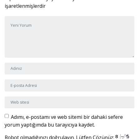
işaretlenmişlerdir
Yorumunuz
*
Adı ve Soyadı
*
E-posta Adresi
*
Web sitesi
Adımı, e-postamı ve web sitemi bir dahaki sefere
yorum yaptığımda bu tarayıcıya kaydet.
Robot olmadığınızı doğrulayın. Lütfen Çözünüz: