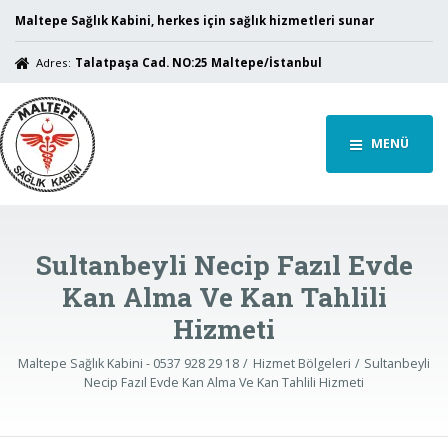
Maltepe Sağlık Kabini, herkes için sağlık hizmetleri sunar
Adres:
Talatpaşa Cad. NO:25 Maltepe/İstanbul
MENÜ
Sultanbeyli Necip Fazıl Evde
Kan Alma Ve Kan Tahlili
Hizmeti
Maltepe Sağlık Kabini - 0537 928 29 18
Hizmet Bölgeleri
Sultanbeyli
Necip Fazıl Evde Kan Alma Ve Kan Tahlili Hizmeti