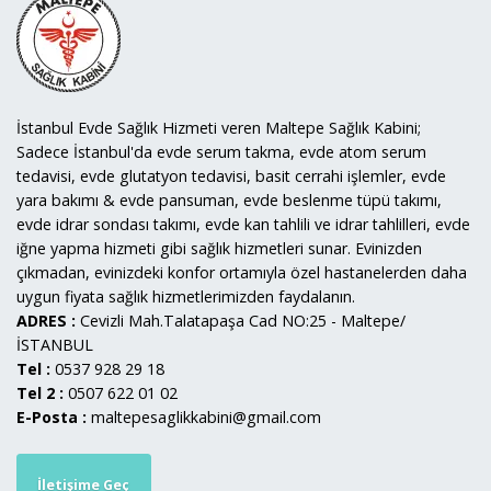
İstanbul Evde Sağlık Hizmeti veren Maltepe Sağlık Kabini;
Sadece İstanbul'da evde serum takma, evde atom serum
tedavisi, evde glutatyon tedavisi, basit cerrahi işlemler, evde
yara bakımı & evde pansuman, evde beslenme tüpü takımı,
evde idrar sondası takımı, evde kan tahlili ve idrar tahlilleri, evde
iğne yapma hizmeti gibi sağlık hizmetleri sunar. Evinizden
çıkmadan, evinizdeki konfor ortamıyla özel hastanelerden daha
uygun fiyata sağlık hizmetlerimizden faydalanın.
ADRES :
Cevizli Mah.Talatapaşa Cad NO:25 - Maltepe/
İSTANBUL
Tel :
0537 928 29 18
Tel 2 :
0507 622 01 02
E-Posta :
maltepesaglikkabini@gmail.com
İletişime Geç