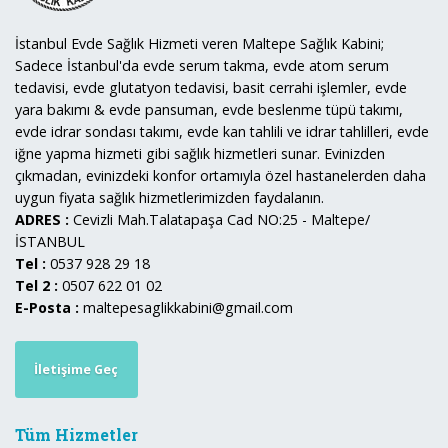
İstanbul Evde Sağlık Hizmeti veren Maltepe Sağlık Kabini;
Sadece İstanbul'da evde serum takma, evde atom serum
tedavisi, evde glutatyon tedavisi, basit cerrahi işlemler, evde
yara bakımı & evde pansuman, evde beslenme tüpü takımı,
evde idrar sondası takımı, evde kan tahlili ve idrar tahlilleri, evde
iğne yapma hizmeti gibi sağlık hizmetleri sunar. Evinizden
çıkmadan, evinizdeki konfor ortamıyla özel hastanelerden daha
uygun fiyata sağlık hizmetlerimizden faydalanın.
ADRES :
Cevizli Mah.Talatapaşa Cad NO:25 - Maltepe/
İSTANBUL
Tel :
0537 928 29 18
Tel 2 :
0507 622 01 02
E-Posta :
maltepesaglikkabini@gmail.com
İletişime Geç
Tüm Hizmetler