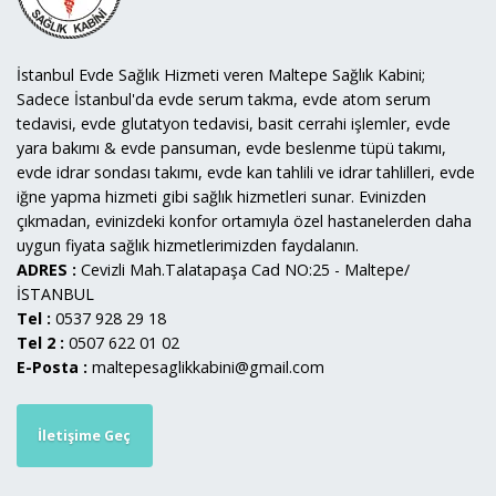
İstanbul Evde Sağlık Hizmeti veren Maltepe Sağlık Kabini;
Sadece İstanbul'da evde serum takma, evde atom serum
tedavisi, evde glutatyon tedavisi, basit cerrahi işlemler, evde
yara bakımı & evde pansuman, evde beslenme tüpü takımı,
evde idrar sondası takımı, evde kan tahlili ve idrar tahlilleri, evde
iğne yapma hizmeti gibi sağlık hizmetleri sunar. Evinizden
çıkmadan, evinizdeki konfor ortamıyla özel hastanelerden daha
uygun fiyata sağlık hizmetlerimizden faydalanın.
ADRES :
Cevizli Mah.Talatapaşa Cad NO:25 - Maltepe/
İSTANBUL
Tel :
0537 928 29 18
Tel 2 :
0507 622 01 02
E-Posta :
maltepesaglikkabini@gmail.com
İletişime Geç