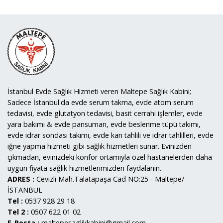
İstanbul Evde Sağlık Hizmeti veren Maltepe Sağlık Kabini;
Sadece İstanbul'da evde serum takma, evde atom serum
tedavisi, evde glutatyon tedavisi, basit cerrahi işlemler, evde
yara bakımı & evde pansuman, evde beslenme tüpü takımı,
evde idrar sondası takımı, evde kan tahlili ve idrar tahlilleri, evde
iğne yapma hizmeti gibi sağlık hizmetleri sunar. Evinizden
çıkmadan, evinizdeki konfor ortamıyla özel hastanelerden daha
uygun fiyata sağlık hizmetlerimizden faydalanın.
ADRES :
Cevizli Mah.Talatapaşa Cad NO:25 - Maltepe/
İSTANBUL
Tel :
0537 928 29 18
Tel 2 :
0507 622 01 02
E-Posta :
maltepesaglikkabini@gmail.com