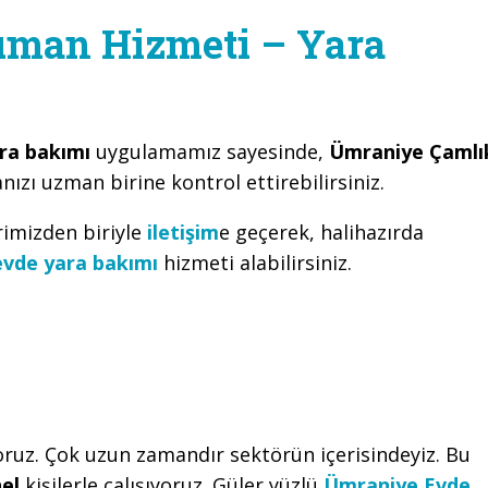
uman Hizmeti – Yara
ara bakımı
uygulamamız sayesinde,
Ümraniye Çamlı
ızı uzman birine kontrol ettirebilirsiniz.
rimizden biriyle
iletişim
e geçerek, halihazırda
vde yara bakımı
hizmeti alabilirsiniz.
oruz. Çok uzun zamandır sektörün içerisindeyiz. Bu
el
kişilerle çalışıyoruz. Güler yüzlü
Ümraniye Evde