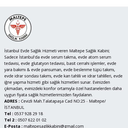
İstanbul Evde Sağlık Hizmeti veren Maltepe Sağlık Kabini;
Sadece İstanbul'da evde serum takma, evde atom serum
tedavisi, evde glutatyon tedavisi, basit cerrahi işlemler, evde
yara bakımı & evde pansuman, evde beslenme tüpü takımı,
evde idrar sondası takımı, evde kan tahlili ve idrar tahlilleri, evde
iğne yapma hizmeti gibi sağlık hizmetleri sunar. Evinizden
çıkmadan, evinizdeki konfor ortamıyla özel hastanelerden daha
uygun fiyata sağlık hizmetlerimizden faydalanın.
ADRES :
Cevizli Mah.Talatapaşa Cad NO:25 - Maltepe/
İSTANBUL
Tel :
0537 928 29 18
Tel 2 :
0507 622 01 02
E-Posta :
maltepesaglikkabini@gmail.com