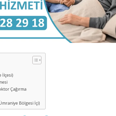
İlçesi)
nesi
oktor Çağırma
Ümraniye Bölgesi İçi)