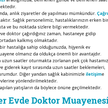
ektedir.
nda, anlık ziyaretler de yapılması mümkündür.
Çağrı
aktır. Sağlık personelimiz, hastalıklarınızın erken bi
kta ve bu noktada sizlere bilgi vermektedir.
ve doktor çağırdığınız zaman, hastaneye gidip
ortadan kalkmış olmaktadır.
r hastalığa sahip olduğunuzda, hijyenik ev
uayene olmanız da oldukça önemli bir avantajdır.
a uzun saatler oturmakta zorlanan pek çok hastamı
ye giderek kayıt sırasında uzun saatler beklemeleri,
 durumdur. Diğer yandan sağlık kabinimizle
iletişim
e
vlerine yönlendirilmektedir.
yapılan yatışların da böylece önüne geçilmektedir.
er Evde Doktor Muayenes