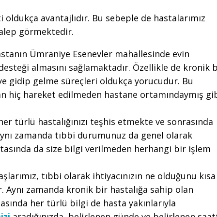
i oldukça avantajlıdır. Bu sebeple de hastalarımız
talep görmektedir.
stanın Ümraniye Esenevler mahallesinde evin
steği almasını sağlamaktadır. Özellikle de kronik b
eye gidip gelme süreçleri oldukça yorucudur. Bu
n hiç hareket edilmeden hastane ortamındaymış gi
her türlü hastalığınızı teşhis etmekte ve sonrasında
Aynı zamanda tıbbi durumunuz da genel olarak
tasında da size bilgi verilmeden herhangi bir işlem
şlarımız, tıbbi olarak ihtiyacınızın ne olduğunu kısa
r. Aynı zamanda kronik bir hastalığa sahip olan
sında her türlü bilgi de hasta yakınlarıyla
izi
aradığınızda, belirlenen günde ve belirlenen saat