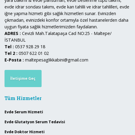
yara bakımı & evde pansuman, evde beslenme tüpü takımı,
evde idrar sondası takımı, evde kan tahlili ve idrar tahlilleri, evde
iğne yapma hizmeti gibi sağlık hizmetleri sunar. Evinizden
çıkmadan, evinizdeki konfor ortamıyla özel hastanelerden daha
uygun fiyata sağlık hizmetlerimizden faydalanın.
ADRES :
Cevizli Mah.Talatapaşa Cad NO:25 - Maltepe/
İSTANBUL
Tel :
0537 928 29 18
Tel 2 :
0507 622 01 02
E-Posta :
maltepesaglikkabini@gmail.com
İletişime Geç
Tüm Hizmetler
Evde Serum Hizmeti
Evde Glutatyon Serum Tedavisi
Evde Doktor Hizmeti