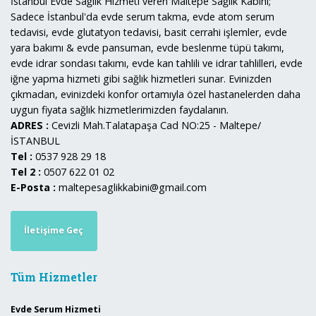
İstanbul Evde Sağlık Hizmeti veren Maltepe Sağlık Kabini;
Sadece İstanbul'da evde serum takma, evde atom serum
tedavisi, evde glutatyon tedavisi, basit cerrahi işlemler, evde
yara bakımı & evde pansuman, evde beslenme tüpü takımı,
evde idrar sondası takımı, evde kan tahlili ve idrar tahlilleri, evde
iğne yapma hizmeti gibi sağlık hizmetleri sunar. Evinizden
çıkmadan, evinizdeki konfor ortamıyla özel hastanelerden daha
uygun fiyata sağlık hizmetlerimizden faydalanın.
ADRES :
Cevizli Mah.Talatapaşa Cad NO:25 - Maltepe/
İSTANBUL
Tel :
0537 928 29 18
Tel 2 :
0507 622 01 02
E-Posta :
maltepesaglikkabini@gmail.com
İletişime Geç
Tüm Hizmetler
Evde Serum Hizmeti