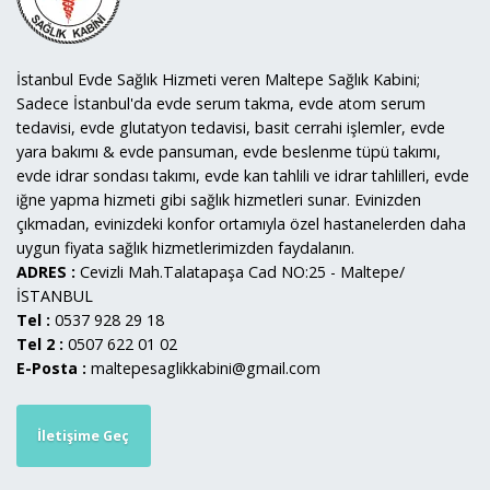
İstanbul Evde Sağlık Hizmeti veren Maltepe Sağlık Kabini;
Sadece İstanbul'da evde serum takma, evde atom serum
tedavisi, evde glutatyon tedavisi, basit cerrahi işlemler, evde
yara bakımı & evde pansuman, evde beslenme tüpü takımı,
evde idrar sondası takımı, evde kan tahlili ve idrar tahlilleri, evde
iğne yapma hizmeti gibi sağlık hizmetleri sunar. Evinizden
çıkmadan, evinizdeki konfor ortamıyla özel hastanelerden daha
uygun fiyata sağlık hizmetlerimizden faydalanın.
ADRES :
Cevizli Mah.Talatapaşa Cad NO:25 - Maltepe/
İSTANBUL
Tel :
0537 928 29 18
Tel 2 :
0507 622 01 02
E-Posta :
maltepesaglikkabini@gmail.com
İletişime Geç