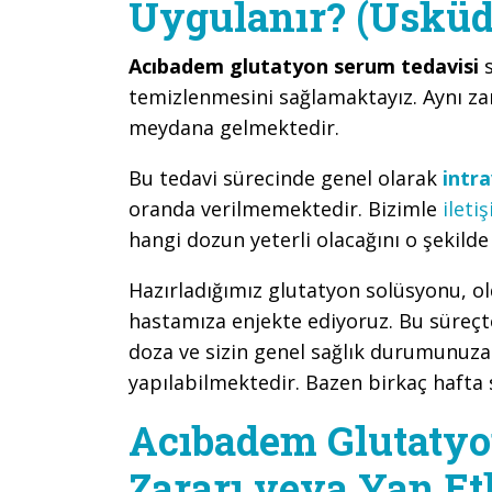
Uygulanır? (Üsküda
Acıbadem glutatyon serum tedavisi
s
temizlenmesini sağlamaktayız. Aynı zam
meydana gelmektedir.
Bu tedavi sürecinde genel olarak
intr
oranda verilmemektedir. Bizimle
ileti
hangi dozun yeterli olacağını o şekild
Hazırladığımız glutatyon solüsyonu, o
hastamıza enjekte ediyoruz. Bu süreçt
doza ve sizin genel sağlık durumunuza 
yapılabilmektedir. Bazen birkaç hafta
Acıbadem Glutatyo
Zararı veya Yan Et