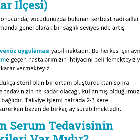
r İlçesi)
onucunda, vücudunuzda bulunan serbest radikaller
anda genel olarak bir sağlık seviyesinde artış
avenöz uygulaması
yapılmaktadır. Bu herkes için ayn
şim
e geçen hastalarımızın ihtiyacını belirlemekteyiz 
e karar vermekteyiz.
ldukça steril olan bir ortam oluşturduktan sonra
e tedavinizin ne kadar olacağı, kullanmış olduğumuz
bağlıdır. Takviye işlemi haftada 2-3 kere
 sürerken bazen de birkaç ay sürebilmektedir.
n Serum Tedavisinin
kileri Var Mıdır?