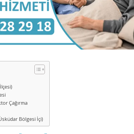
lçesi)
esi
ktor Çağırma
sküdar Bölgesi İçi)