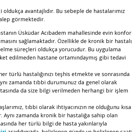
i oldukça avantajlıdır. Bu sebeple de hastalarımız
talep görmektedir.
astanın Üsküdar Acıbadem mahallesinde evin konfor
asını sağlamaktadır. Özellikle de kronik bir hastalı
 gelme süreçleri oldukça yorucudur. Bu uygulama
ket edilmeden hastane ortamındaymış gibi tedavi
her türlü hastalığınızı teşhis etmekte ve sonrasında
Aynı zamanda tıbbi durumunuz da genel olarak
tasında da size bilgi verilmeden herhangi bir işlem
şlarımız, tıbbi olarak ihtiyacınızın ne olduğunu kısa
r. Aynı zamanda kronik bir hastalığa sahip olan
sında her türlü bilgi de hasta yakınlarıyla
izi
aradığınızda, belirlenen günde ve belirlenen saat