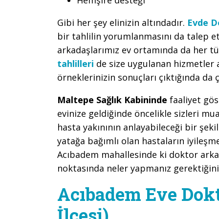
Gibi her şey elinizin altındadır.
Evde D
bir tahlilin yorumlanmasını da tale
arkadaşlarımız ev ortamında da her tür
tahlilleri
de size uygulanan hizmetler 
örneklerinizin sonuçları çıktığında da ç
Maltepe Sağlık Kabininde
faaliyet gö
evinize geldiğinde öncelikle sizleri m
hasta yakınının anlayabileceği bir şeki
yatağa bağımlı olan hastaların iyileşm
Acıbadem mahallesinde ki doktor arkad
noktasında neler yapmanız gerektiğini 
Acıbadem Eve Dokt
İlçesi)