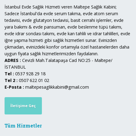
İstanbul Evde Sağlık Hizmeti veren Maltepe Sağlık Kabini;
Sadece İstanbul'da evde serum takma, evde atom serum
tedavisi, evde glutatyon tedavisi, basit cerrahi işlemler, evde
yara bakımı & evde pansuman, evde beslenme tüpü takımı,
evde idrar sondası takımı, evde kan tahlili ve idrar tahlilleri, evde
iğne yapma hizmeti gibi sağlık hizmetleri sunar. Evinizden
çıkmadan, evinizdeki konfor ortamıyla özel hastanelerden daha
uygun fiyata sağlık hizmetlerimizden faydalanın.
ADRES :
Cevizli Mah.Talatapaşa Cad NO:25 - Maltepe/
İSTANBUL
Tel :
0537 928 29 18
Tel 2 :
0507 622 01 02
E-Posta :
maltepesaglikkabini@gmail.com
İletişime Geç
Tüm Hizmetler