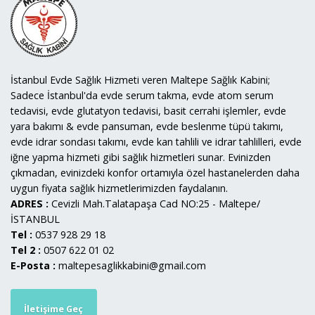
İstanbul Evde Sağlık Hizmeti veren Maltepe Sağlık Kabini;
Sadece İstanbul'da evde serum takma, evde atom serum
tedavisi, evde glutatyon tedavisi, basit cerrahi işlemler, evde
yara bakımı & evde pansuman, evde beslenme tüpü takımı,
evde idrar sondası takımı, evde kan tahlili ve idrar tahlilleri, evde
iğne yapma hizmeti gibi sağlık hizmetleri sunar. Evinizden
çıkmadan, evinizdeki konfor ortamıyla özel hastanelerden daha
uygun fiyata sağlık hizmetlerimizden faydalanın.
ADRES :
Cevizli Mah.Talatapaşa Cad NO:25 - Maltepe/
İSTANBUL
Tel :
0537 928 29 18
Tel 2 :
0507 622 01 02
E-Posta :
maltepesaglikkabini@gmail.com
İletişime Geç