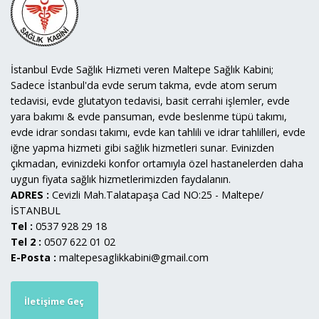
İstanbul Evde Sağlık Hizmeti veren Maltepe Sağlık Kabini;
Sadece İstanbul'da evde serum takma, evde atom serum
tedavisi, evde glutatyon tedavisi, basit cerrahi işlemler, evde
yara bakımı & evde pansuman, evde beslenme tüpü takımı,
evde idrar sondası takımı, evde kan tahlili ve idrar tahlilleri, evde
iğne yapma hizmeti gibi sağlık hizmetleri sunar. Evinizden
çıkmadan, evinizdeki konfor ortamıyla özel hastanelerden daha
uygun fiyata sağlık hizmetlerimizden faydalanın.
ADRES :
Cevizli Mah.Talatapaşa Cad NO:25 - Maltepe/
İSTANBUL
Tel :
0537 928 29 18
Tel 2 :
0507 622 01 02
E-Posta :
maltepesaglikkabini@gmail.com
İletişime Geç