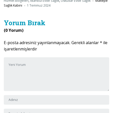
Hizmet Bölgeleri
,
İstanbul Evde Sağlık
,
Üsküdar Evde Sağlık
Maltepe
Sağlık Kabini
1 Temmuz 2024
Yorum Bırak
(0 Yorum)
E-posta adresiniz yayınlanmayacak.
Gerekli alanlar
*
ile
işaretlenmişlerdir
Yorumunuz
*
Adı ve Soyadı
*
E-posta Adresi
*