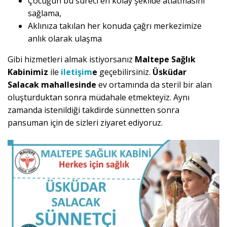
Çocuğun bu süreci en kolay şekilde atlatmasını
sağlama,
Aklınıza takılan her konuda çağrı merkezimize
anlık olarak ulaşma
Gibi hizmetleri almak istiyorsanız
Maltepe Sağlık
Kabinimiz
ile
iletişim
e
geçebilirsiniz.
Üsküdar
Salacak mahallesinde
ev ortamında da steril bir alan
oluşturduktan sonra müdahale etmekteyiz. Aynı
zamanda istenildiği takdirde sünnetten sonra
pansuman için de sizleri ziyaret ediyoruz.