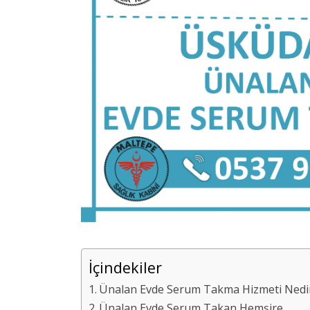
İçindekiler
Ünalan Evde Serum Takma Hizmeti Nedir?
Ünalan Evde Serum Takan Hemşire