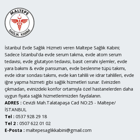
İstanbul Evde Sağlık Hizmeti veren Maltepe Sağlık Kabini;
Sadece İstanbul'da evde serum takma, evde atom serum
tedavisi, evde glutatyon tedavisi, basit cerrahi işlemler, evde
yara bakımı & evde pansuman, evde beslenme tüpü takımı,
evde idrar sondası takımı, evde kan tahlili ve idrar tahlilleri, evde
iğne yapma hizmeti gibi sağlık hizmetleri sunar. Evinizden
çıkmadan, evinizdeki konfor ortamıyla özel hastanelerden daha
uygun fiyata sağlık hizmetlerimizden faydalanın.
ADRES :
Cevizli Mah.Talatapaşa Cad NO:25 - Maltepe/
İSTANBUL
Tel :
0537 928 29 18
Tel 2 :
0507 622 01 02
E-Posta :
maltepesaglikkabini@gmail.com