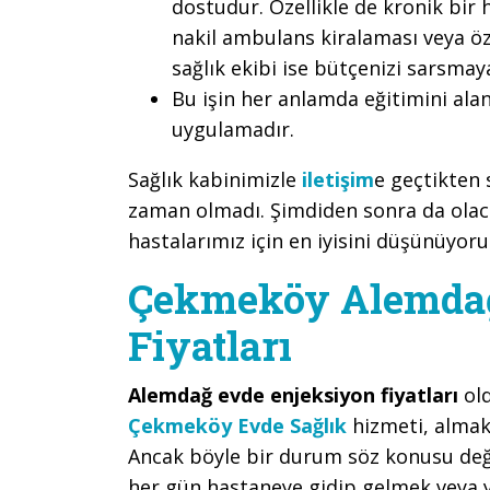
dostudur. Özellikle de kronik bir h
nakil ambulans kiralaması veya öze
sağlık ekibi ise bütçenizi sarsmay
Bu işin her anlamda eğitimini alan
uygulamadır.
Sağlık kabinimizle
iletişim
e geçtikten 
zaman olmadı. Şimdiden sonra da olaca
hastalarımız için en iyisini düşünüyoru
Çekmeköy Alemdağ
Fiyatları
Alemdağ evde enjeksiyon fiyatları
ol
Çekmeköy Evde Sağlık
hizmeti, almak
Ancak böyle bir durum söz konusu değild
her gün hastaneye gidip gelmek veya 